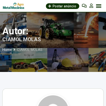
Skip
Postar anúncio
to
content
Autor:
CIAMOL MOLAS
Home
CIAMOL MOLAS