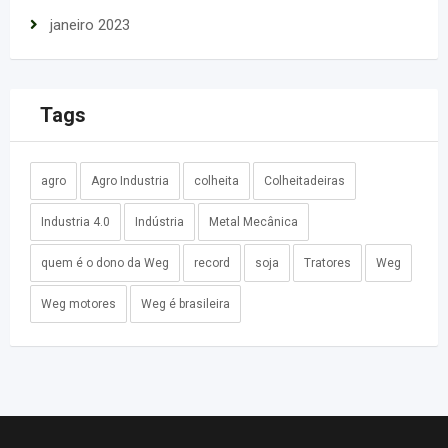
janeiro 2023
Tags
agro
Agro Industria
colheita
Colheitadeiras
Industria 4.0
Indústria
Metal Mecânica
quem é o dono da Weg
record
soja
Tratores
Weg
Weg motores
Weg é brasileira