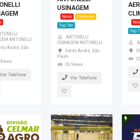
ONELLI
AER
USINAGEM
NAGEM
CLI
Novo
Destaque
o
No
Top Ten
Top 
TONELLI
ANTONELLI
GEM ANTONELLI
USINAGEM ANTONELLI
A
nto André
,
São
Santo André
,
São
S
Paulo
3
 Views
26 Views
Ver Telefone
Ver Telefone