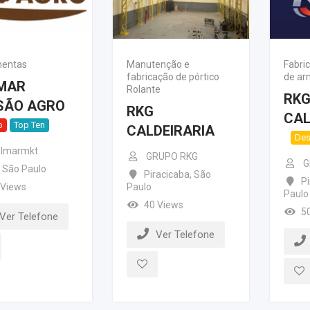
mentas
Manutenção e
Fabri
fabricação de pórtico
de a
MAR
Rolante
RK
ISÃO AGRO
RKG
CAL
o
Top Ten
CALDEIRARIA
Des
lmarmkt
GRUPO RKG
G
São Paulo
Piracicaba
,
São
Pi
 Views
Paulo
Paulo
40 Views
5
Ver Telefone
Ver Telefone