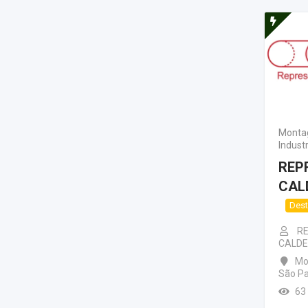
Monta
Industr
REP
CAL
Des
R
CALDE
Mo
São Pa
63