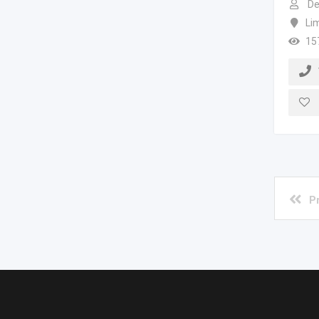
De
Li
15
P