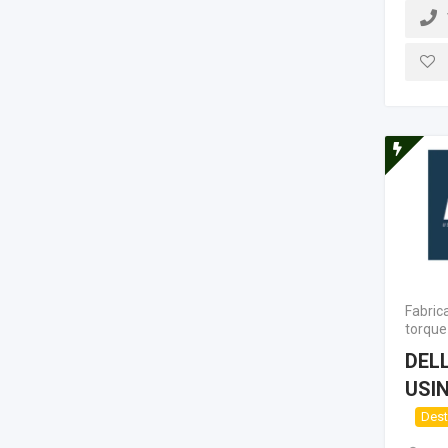
Fabric
torque
DEL
USI
Des