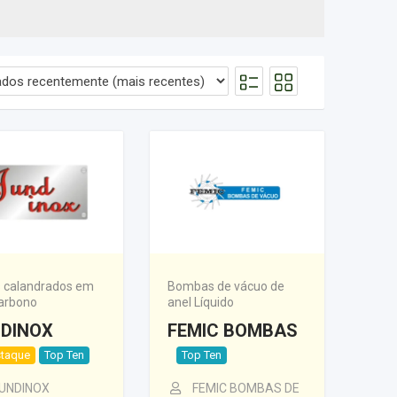
 calandrados em
Bombas de vácuo de
arbono
anel Líquido
DINOX
FEMIC BOMBAS
taque
Top Ten
Top Ten
UNDINOX
FEMIC BOMBAS DE