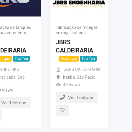
cação de tanques
Fabricação de moegas
rmazenamento
em aço carbono
G
JBRS
DEIRARIA
CALDEIRARIA
taque
Top Ten
Destaque
Top Ten
RUPO RKG
JBRS CALDEIRARIA
racicaba
,
São
Itatiba
,
São Paulo
48 Views
0 Views
Ver Telefone
Ver Telefone