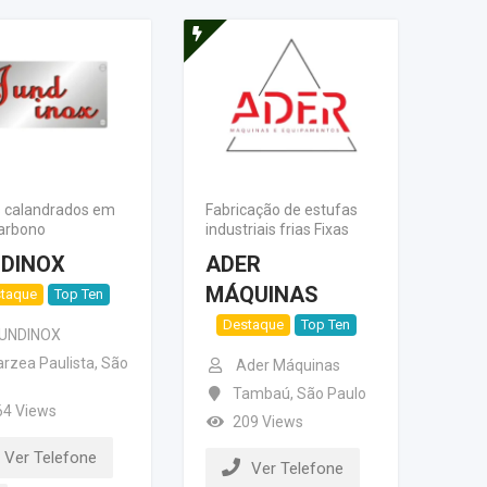
 calandrados em
Fabricação de estufas
arbono
industriais frias Fixas
DINOX
ADER
MÁQUINAS
taque
Top Ten
Destaque
Top Ten
UNDINOX
arzea Paulista
,
São
Ader Máquinas
Tambaú
,
São Paulo
64 Views
209 Views
Ver Telefone
Ver Telefone