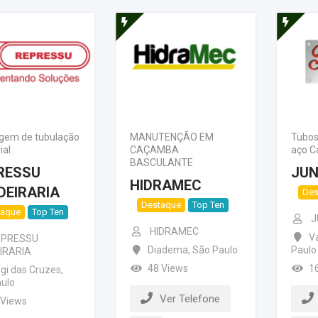
gem de tubulação
MANUTENÇÃO EM
Tubos
ial
CAÇAMBA
aço C
BASCULANTE
RESSU
JUN
HIDRAMEC
DEIRARIA
Des
Destaque
Top Ten
taque
Top Ten
J
HIDRAMEC
V
EPRESSU
Diadema
,
São Paulo
Paulo
IRARIA
48 Views
1
gi das Cruzes
,
ulo
Ver Telefone
 Views