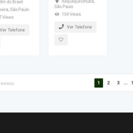
Itaquaquecetuba
,
llm do Brasil
São Paulo
meira
,
São Paulo
154 Views
7 Views
Ver Telefone
Ver Telefone
1
2
3
...
revious