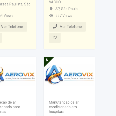
VACUO
arzea Paulista
,
São
SP
,
São Paulo
64 Views
557 Views
Ver Telefone
Ver Telefone
ação de ar
Manutenção de ar
cionado para
condicionado em
rias
hospitais