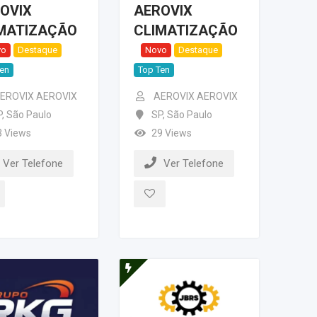
OVIX
AEROVIX
MATIZAÇÃO
CLIMATIZAÇÃO
vo
Destaque
Novo
Destaque
Ten
Top Ten
EROVIX AEROVIX
AEROVIX AEROVIX
P
,
São Paulo
SP
,
São Paulo
3 Views
29 Views
Ver Telefone
Ver Telefone