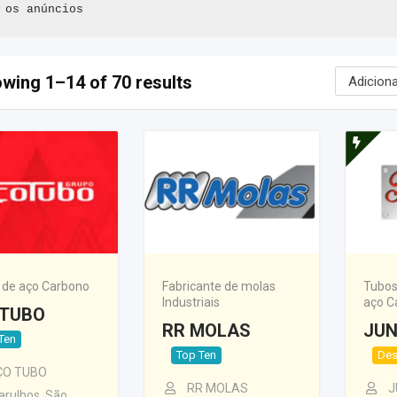
 os anúncios
wing 1–14 of 70 results
 de aço Carbono
Fabricante de molas
Tubos
Industriais
aço C
TUBO
RR MOLAS
JUN
Ten
Top Ten
Des
ÇO TUBO
RR MOLAS
J
arulhos
,
São