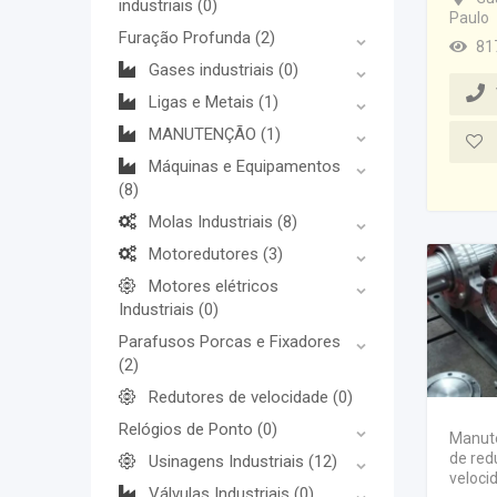
industriais
(0)
Paulo
Furação Profunda
(2)
81
Gases industriais
(0)
Ligas e Metais
(1)
MANUTENÇÃO
(1)
Máquinas e Equipamentos
(8)
Molas Industriais
(8)
Motoredutores
(3)
Motores elétricos
Industriais
(0)
Parafusos Porcas e Fixadores
(2)
Redutores de velocidade
(0)
Relógios de Ponto
(0)
Manut
de red
Usinagens Industriais
(12)
veloci
Válvulas Industriais
(0)