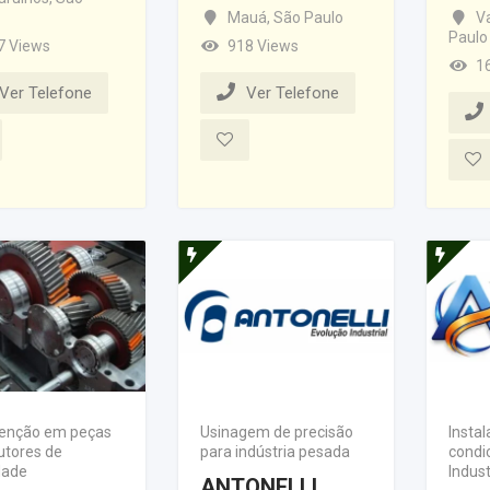
Mauá
,
São Paulo
V
Paulo
7 Views
918 Views
1
Ver Telefone
Ver Telefone
enção em peças
Usinagem de precisão
Instal
utores de
para indústria pesada
condi
dade
Indust
ANTONELLI