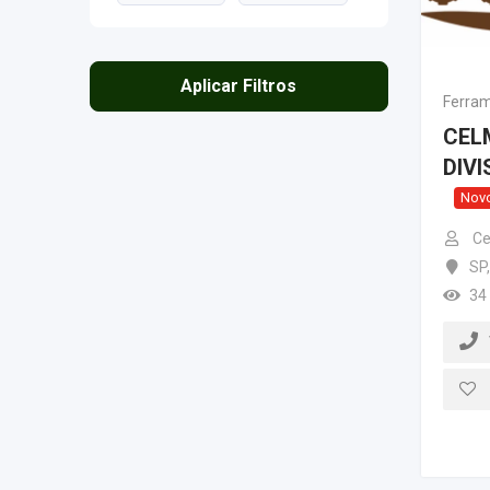
Aplicar Filtros
Ferra
CEL
DIV
Nov
Ce
SP
,
34