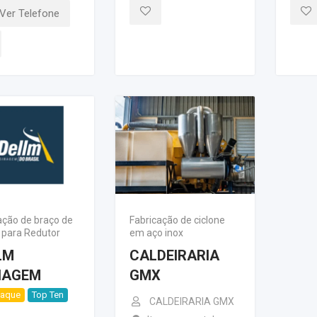
Ver Telefone
ação de braço de
Fabricação de ciclone
 para Redutor
em aço inox
LM
CALDEIRARIA
NAGEM
GMX
taque
Top Ten
CALDEIRARIA GMX