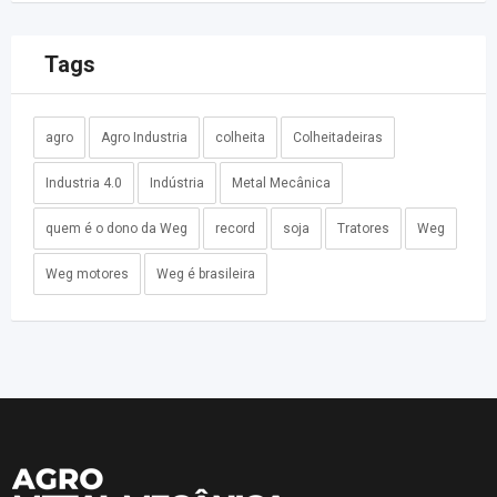
Tags
agro
Agro Industria
colheita
Colheitadeiras
Industria 4.0
Indústria
Metal Mecânica
quem é o dono da Weg
record
soja
Tratores
Weg
Weg motores
Weg é brasileira