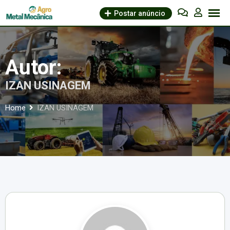
Skip
Postar anúncio
to
content
Autor:
IZAN USINAGEM
Home
IZAN USINAGEM