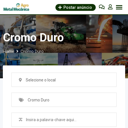
Skip
Postar anúncio
to
content
Cromo Duro
Home
Cromo Duro
Selecione o local
Cromo Duro