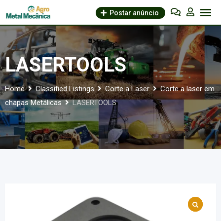
Skip
Postar anúncio
to
content
LASERTOOLS
Home
Classified Listings
Corte a Laser
Corte a laser em
chapas Metálicas
LASERTOOLS