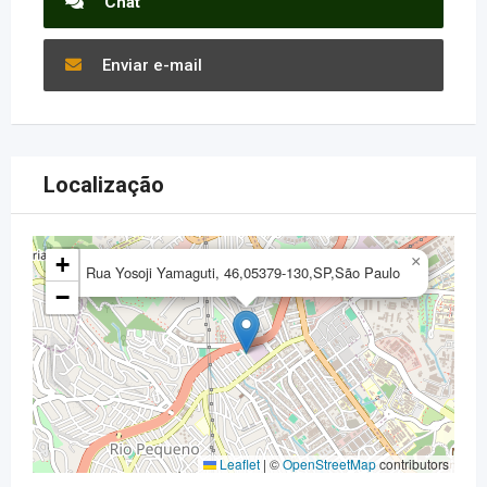
Chat
Enviar e-mail
Localização
+
×
Rua Yosoji Yamaguti, 46,05379-130,SP,São Paulo
−
Leaflet
|
©
OpenStreetMap
contributors