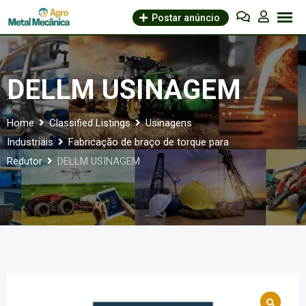
Skip
Postar anúncio
to
content
DELLM USINAGEM
Home
Classified Listings
Usinagens
Industriais
Fabricação de braço de torque para
Redutor
DELLM USINAGEM