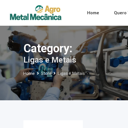
Skip
to
Home
Quero 
content
Category:
Ligas e Metais
Home
Store
Ligas e Metais