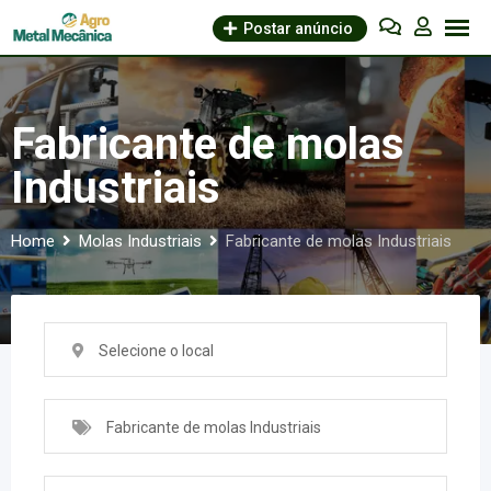
Skip
Postar anúncio
to
content
Fabricante de molas
Industriais
Home
Molas Industriais
Fabricante de molas Industriais
Selecione o local
Fabricante de molas Industriais