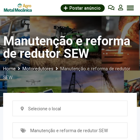
Skip
Postar anúncio
to
content
Manutenção e reforma
de redutor SEW
Home
Motoredutores
Manutenção e reforma de redutor
SEW
Selecione o local
Manutenção e reforma de redutor SEW