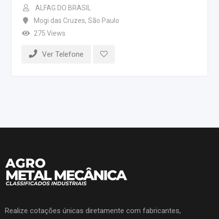
ALFAG DO BRASIL
Mogi das Cruzes
,
São Paulo
275 Views
Ver Telefone
Realize cotações únicas diretamente com fabricantes,