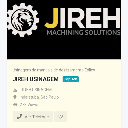
Usinagem de mancais de deslizamento Eólico
JIREH USINAGEM
Top Ten
JIREH USINAGEM
Indaiatuba
,
São Paulo
278 Views
Ver Telefone