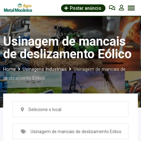
Skip
Postar anúncio
to
content
Usinagem de mancais
de deslizamento Eólico
Home
Usinagens Industriais
Usinagem de mancais de
deslizamento Eólico
Selecione o local
Usinagem de mancais de deslizamento Eólico