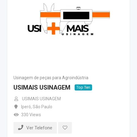
Usinagem de peças para Agroindústria
USIMAIS USINAGEM
Top Ten
USIMAIS USINAGEM
Iperó
,
São Paulo
330 Views
Ver Telefone