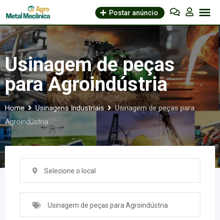
Skip
Postar anúncio
to
content
Usinagem de peças
para Agroindústria
Home
Usinagens Industriais
Usinagem de peças para
Agroindústria
Selecione o local
Usinagem de peças para Agroindústria