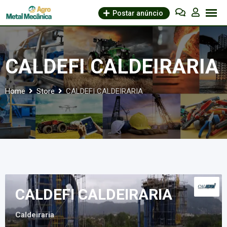
Skip
Postar anúncio
to
content
CALDEFI CALDEIRARIA
Home
Store
CALDEFI CALDEIRARIA
CALDEFI CALDEIRARIA
Caldeiraria