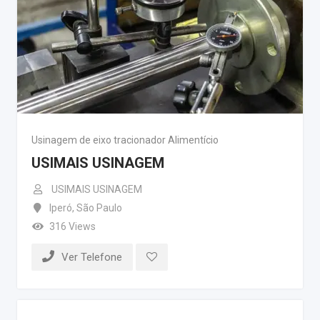
Usinagem de eixo tracionador Alimentício
USIMAIS USINAGEM
USIMAIS USINAGEM
Iperó
,
São Paulo
316 Views
Ver Telefone