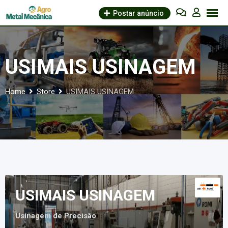
Skip
Postar anúncio
to
content
USIMAIS USINAGEM
Home
Store
USIMAIS USINAGEM
USIMAIS USINAGEM
Usinagem de Precisão